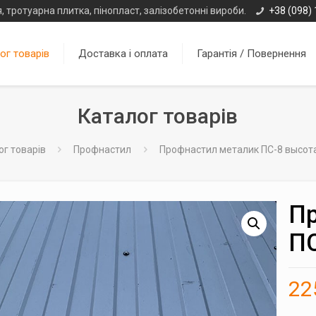
, тротуарна плитка, пінопласт, залізобетонні вироби.
+38 (098) 
ог товарів
Доставка і оплата
Гарантія / Повернення
Каталог товарів
ог товарів
Профнастил
Профнастил металик ПС-8 высота 
Пр
ПС
22