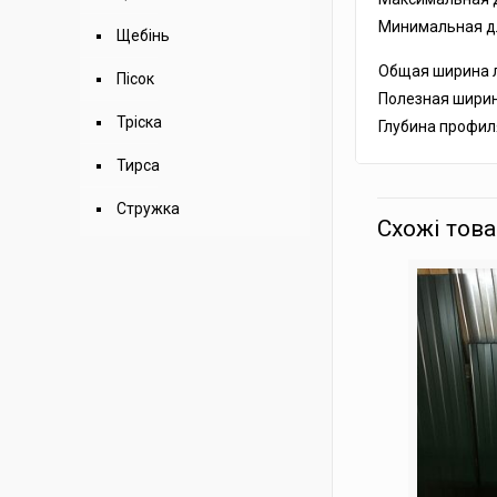
Минимальная дли
Щебінь
Общая ширина л
Пісок
Полезная ширин
Тріска
Глубина профил
Тирса
Стружка
Схожі тов