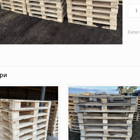
Катег
ари