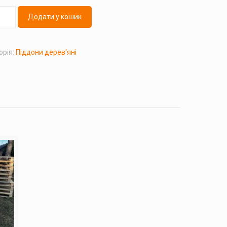
Додати у кошик
орія:
Піддони дерев'яні