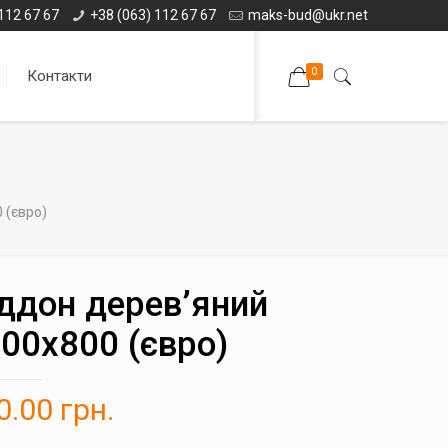
112 67 67
+38 (063) 112 67 67
maks-bud@ukr.net
0
Контакти
 (євро)
ддон дерев’яний
00х800 (євро)
0.00
грн.