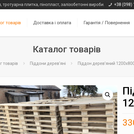
, тротуарна плитка, пінопласт, залізобетонні вироби.
+38 (098) 
ог товарів
Доставка і оплата
Гарантія / Повернення
Каталог товарів
г товарів
Піддони дерев'яні
Піддон дерев’яний 1200х800
Пі
12
33