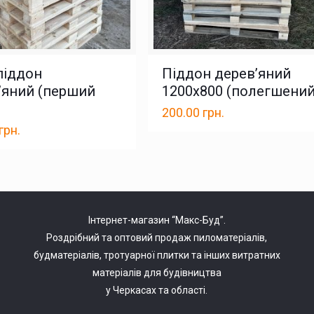
піддон
Піддон дерев’яний
’яний (перший
1200х800 (полегшений
200.00
грн.
грн.
Інтернет-магазин “Макс-Буд”.
Роздрібний та оптовий продаж пиломатеріалів,
будматеріалів, тротуарної плитки та інших витратних
матеріалів для будівництва
у Черкасах та області.