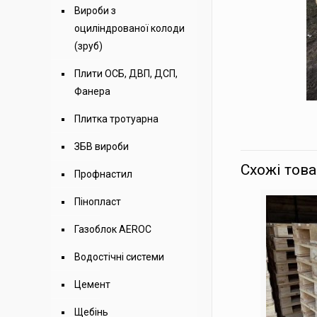
Вироби з
оциліндрованої колоди
(зруб)
Плити ОСБ, ДВП, ДСП,
Фанера
Плитка тротуарна
ЗБВ вироби
Схожі тов
Профнастил
Пінопласт
Газоблок AEROC
Водостічні системи
Цемент
Щебінь