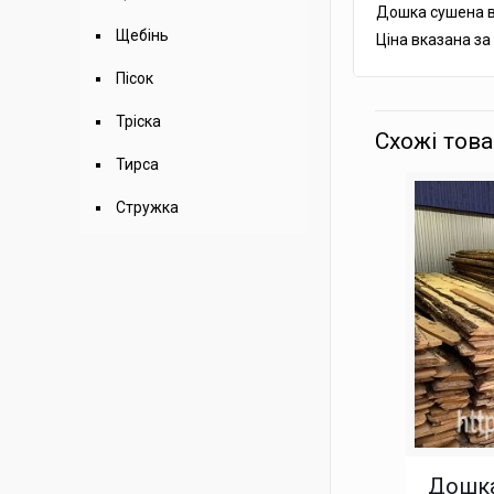
Дошка сушена в
Щебінь
Ціна вказана за 
Пісок
Тріска
Схожі тов
Тирса
Стружка
Дошка