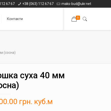
112 67 67
+38 (063) 112 67 67
maks-bud@ukr.net
0
Контакти
м (сосна)
шка суха 40 мм
осна)
00.00
грн.
куб.м