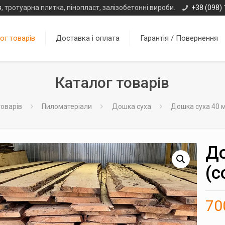
, тротуарна плитка, пінопласт, залізобетонні вироби.
+38 (098) 
ог товарів
Доставка і оплата
Гарантія / Повернення
Каталог товарів
товарів
Пиломатеріали
Дошка суха
Дошка суха 40 м
До
(с
70