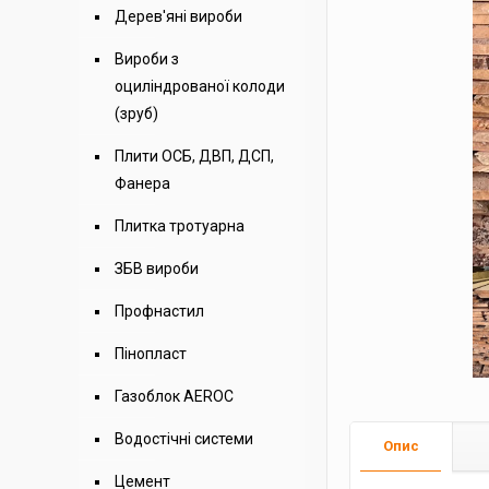
Дерев'яні вироби
Вироби з
оциліндрованої колоди
(зруб)
Плити ОСБ, ДВП, ДСП,
Фанера
Плитка тротуарна
ЗБВ вироби
Профнастил
Пінопласт
Газоблок AEROC
Водостічні системи
Опис
Цемент