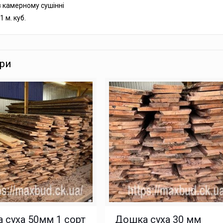
 камерному сушінні
1 м. куб.
ари
 суха 50мм 1 сорт
Дошка суха 30 мм