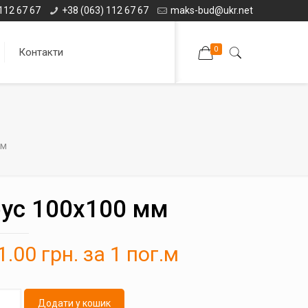
112 67 67
+38 (063) 112 67 67
maks-bud@ukr.net
0
Контакти
мм
ус 100х100 мм
1.00
грн.
за 1 пог.м
Додати у кошик