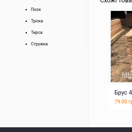
Схожі тов
Пісок
Тріска
Тирса
Стружка
Брус 
79.00
г