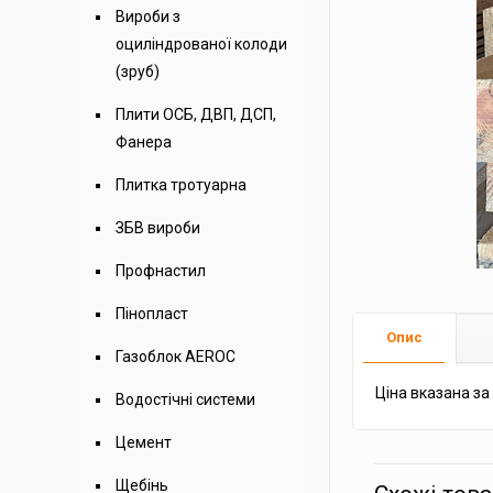
Вироби з
оциліндрованої колоди
(зруб)
Плити ОСБ, ДВП, ДСП,
Фанера
Плитка тротуарна
ЗБВ вироби
Профнастил
Пінопласт
Опис
Газоблок AEROC
Ціна вказана за 
Водостічні системи
Цемент
Щебінь