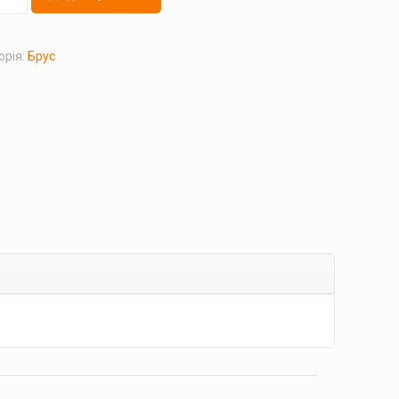
орія:
Брус