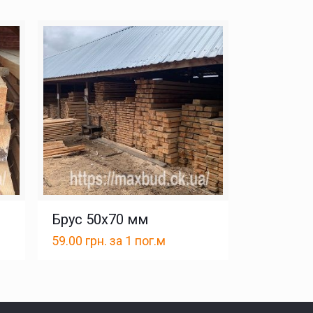
Брус 50х70 мм
59.00
грн.
за 1 пог.м