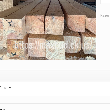
Катег
1 пог.м