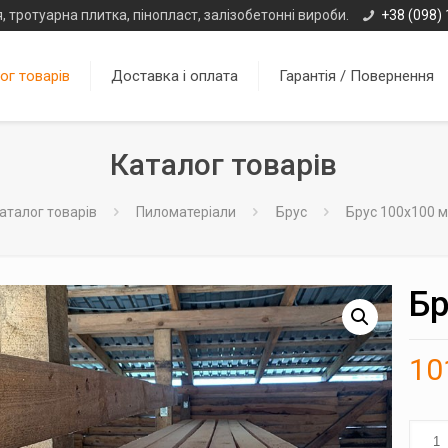
, тротуарна плитка, пінопласт, залізобетонні вироби.
+38 (098) 
ог товарів
Доставка і оплата
Гарантія / Повернення
Каталог товарів
аталог товарів
Пиломатеріали
Брус
Брус 100х100 
Бр
10