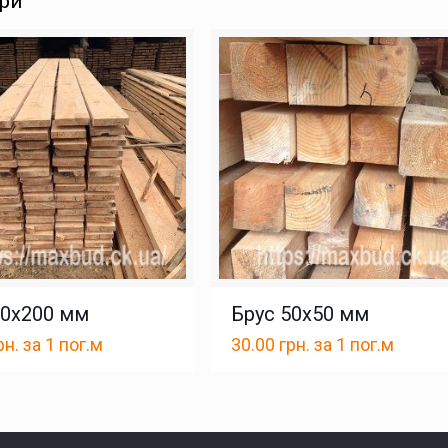
ари
40х200 мм
Брус 50х50 мм
рн.
за 1 пог.м
30.00
грн.
за 1 пог.м