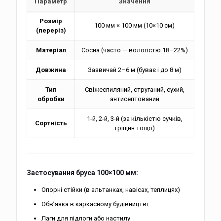
Параметр
Значення
Розмір
100 мм × 100 мм (10×10 см)
(переріз)
Матеріал
Сосна (часто — вологістю 18–22%)
Довжина
Зазвичай 2–6 м (буває і до 8 м)
Тип
Свіжеспиляний, струганий, сухий,
обробки
антисептований
1-й, 2-й, 3-й (за кількістю сучків,
Сортність
тріщин тощо)
Застосування бруса 100×100 мм:
Опорні стійки (в альтанках, навісах, теплицях)
Обв’язка в каркасному будівництві
Лаги для підлоги або настилу