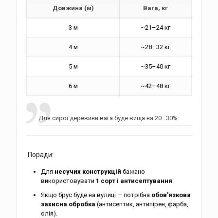
Довжина (м)
Вага, кг
3 м
~21–24 кг
4 м
~28–32 кг
5 м
~35–40 кг
6 м
~42–48 кг
Для сирої деревини вага буде вища на 20–30%
Поради:
Для
несучих конструкцій
бажано
використовувати
1 сорт і антисептування
.
Якщо брус буде на вулиці — потрібна
обов’язкова
захисна обробка
(антисептик, антипірен, фарба,
олія).