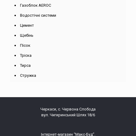
Газоблок AEROC
Водостічні системи
Цемент
Щебінь
Пісок
Тріска
Тирса
Стружка
Черкаси, с. Червона Слобода
вул. Чигиринський Шлях 18/6
Інтернет-магазин “Макс-Буд”.