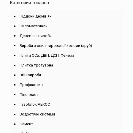
Категории товаров
Піддони дерев'яні
Пиломатеріали
Дерев'яні вироби
Вироби з оциліндрованої колоди (зруб)
Плити ОСБ, ДВП, ДСП, Фанера
Плитка тротуарна
ЗБВ вироби
Профнастил
Пінопласт
Газоблок AEROC
Водостічні системи
Цемент